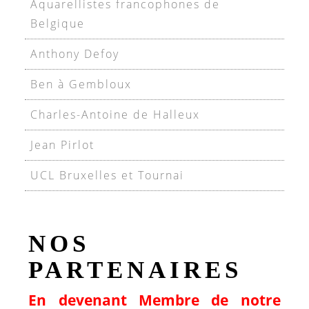
Aquarellistes francophones de
Belgique
Anthony Defoy
Ben à Gembloux
Charles-Antoine de Halleux
Jean Pirlot
UCL Bruxelles et Tournai
NOS
PARTENAIRES
En devenant Membre de notre