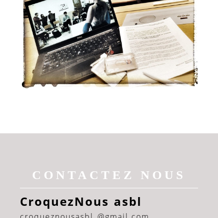
CONTACTEZ NOUS
CroquezNous asbl
croqueznousasbl @gmail.com