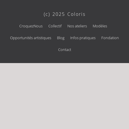
(c) 2025 Coloris
CroquezNous
Collectif
Nos ateliers
Modèles
Opportunités artistiques
Blog
Infos pratiques
Fondation
Contact