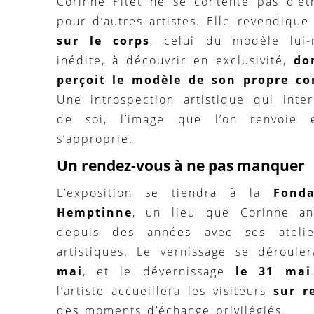
Corinne Pitet ne se contente pas d’êt
pour d’autres artistes. Elle revendiqu
sur le corps
, celui du modèle lui-
inédite, à découvrir en exclusivité,
do
perçoit le modèle de son propre cor
Une introspection artistique qui inte
de soi, l’image que l’on renvoie 
s’approprie.
Un rendez-vous à ne pas manquer
L’exposition se tiendra à la
Fond
Hemptinne
, un lieu que Corinne an
depuis des années avec ses ateli
artistiques. Le vernissage se déroul
mai
, et le dévernissage
le 31 mai
l’artiste accueillera les visiteurs
sur r
des moments d’échange privilégiés.