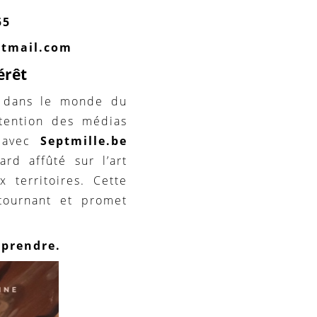
55
otmail.com
érêt
 dans le monde du
attention des médias
e avec
Septmille.be
ard affûté sur l’art
 territoires. Cette
tournant et promet
rprendre.