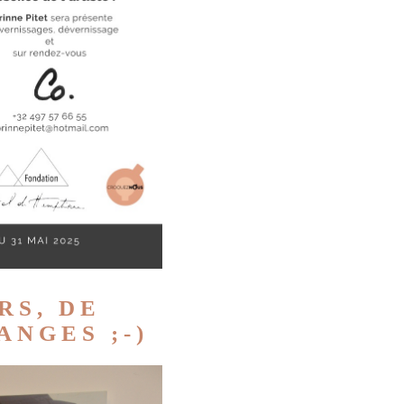
RS, DE
NGES ;-)