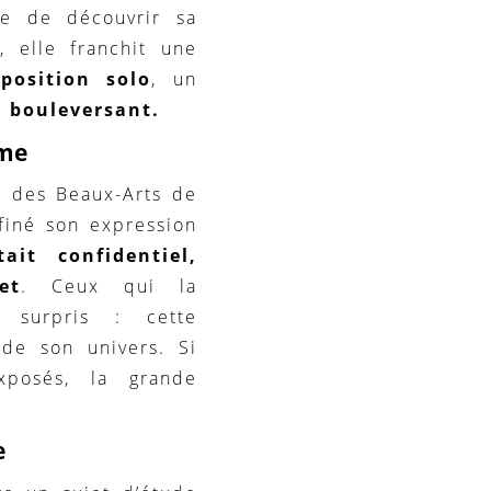
ge de découvrir sa
, elle franchit une
position solo
, un
 bouleversant.
ime
e des Beaux-Arts de
ffiné son expression
tait confidentiel,
et
. Ceux qui la
 surpris : cette
 de son univers. Si
xposés, la grande
e