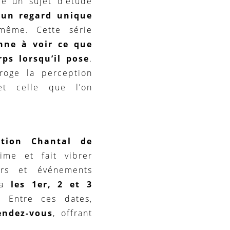
re un sujet d’étude
e
un regard unique
même. Cette série
nne à voir ce que
ps lorsqu’il pose
.
rroge la perception
et celle que l’on
ation Chantal de
ime et fait vibrer
ers et événements
era
les 1er, 2 et 3
. Entre ces dates,
endez-vous
, offrant