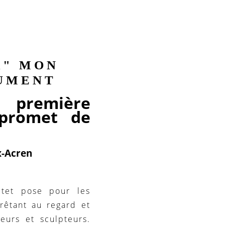
R" MON
LUMENT
e première
 promet de
x-Acren
itet pose pour les
prêtant au regard et
teurs et sculpteurs.