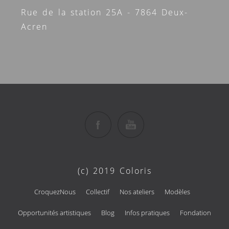
Rue de la station 25A - 7864 Deux-
Acren
(c) 2019 Coloris
CroquezNous
Collectif
Nos ateliers
Modèles
Opportunités artistiques
Blog
Infos pratiques
Fondation