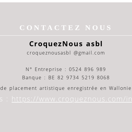
CONTACTEZ NOUS
CroquezNous asbl
croqueznousasbl @gmail.com
N° Entreprise : 0524 896 989
Banque : BE 82 9734 5219 8068
de placement artistique enregistrée en Wallonie
s :
https://www.croqueznous.com/in