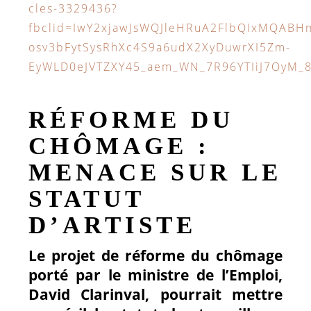
cles-3329436?
fbclid=IwY2xjawJsWQJleHRuA2FlbQIxMQABH
osv3bFytSysRhXc4S9a6udX2XyDuwrXI5Zm-
EyWLD0eJVTZXY45_aem_WN_7R96YTIiJ7OyM_
RÉFORME DU
CHÔMAGE :
MENACE SUR LE
STATUT
D’ARTISTE
Le projet de réforme du chômage
porté par le ministre de l’Emploi,
David Clarinval, pourrait mettre