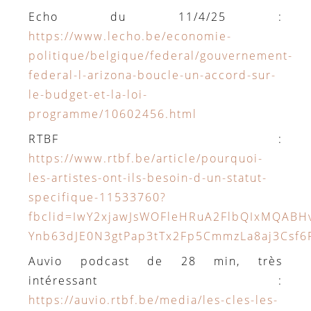
Echo du 11/4/25 :
https://www.lecho.be/economie-
politique/belgique/federal/gouvernement-
federal-l-arizona-boucle-un-accord-sur-
le-budget-et-la-loi-
programme/10602456.html
RTBF :
https://www.rtbf.be/article/pourquoi-
les-artistes-ont-ils-besoin-d-un-statut-
specifique-11533760?
fbclid=IwY2xjawJsWOFleHRuA2FlbQIxMQABH
Ynb63dJE0N3gtPap3tTx2Fp5CmmzLa8aj3Cs
Auvio podcast de 28 min, très
intéressant :
https://auvio.rtbf.be/media/les-cles-les-