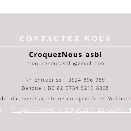
CONTACTEZ NOUS
CroquezNous asbl
croqueznousasbl @gmail.com
N° Entreprise : 0524 896 989
Banque : BE 82 9734 5219 8068
de placement artistique enregistrée en Wallonie
s :
https://www.croqueznous.com/in