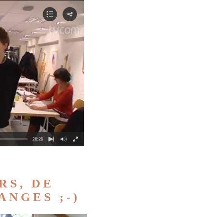
RS, DE
NGES ;-)