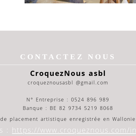
CONTACTEZ NOUS
CroquezNous asbl
croqueznousasbl @gmail.com
N° Entreprise : 0524 896 989
Banque : BE 82 9734 5219 8068
de placement artistique enregistrée en Wallonie
s :
https://www.croqueznous.com/in