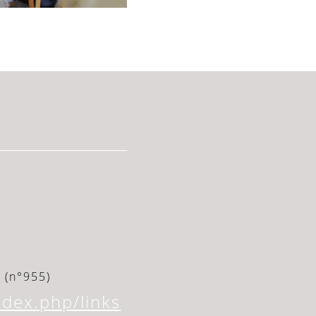
 (n°955)
dex.php/links